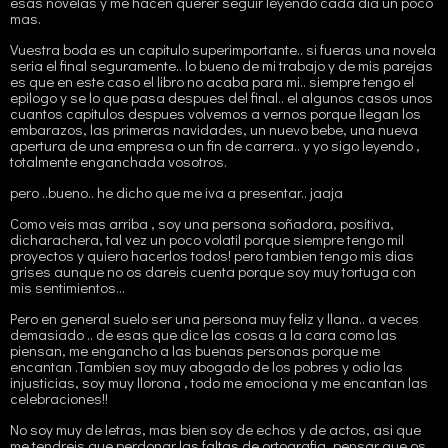
esas novelas y me hacen querer seguir leyendo cada dia un poco
mas.
Vuestra boda es un capitulo superimportante.. si fueras una novela
seria el final seguramente.. lo bueno de mi trabajo y de mis parejas
es que en este caso el libro no acaba para mi.. siempre tengo el
epilogo y se lo que pasa despues del final.. el algunos casos unos
cuantos capitulos despues volvemos a vernos porque llegan los
embarazos, las primeras navidades, un nuevo bebe, una nueva
apertura de una empresa o un fin de carrera.. y yo sigo leyendo ,
totalmente enganchada vosotros.
pero ..bueno.. he dicho que me iva a presentar.. jaaja
Como veis mas arriba , soy una persona soñadora, positiva,
dicharachera, tal vez un poco volatil porque siempre tengo mil
proyectos y quiero hacerlos todos! pero tambien tengo mis dias
grises aunque no os dareis cuenta porque soy muy tortuga con
mis sentimientos...
Pero en general suelo ser una persona muy feliz y llana.. a veces
demasiado .. de esas que dice las cosas a la cara como las
piensan, me engancho a las buenas personas porque me
encantan .Tambien soy muy abogado de los pobres y odio las
injusticias, soy muy llorona , todo me emociona y me encantan las
celebraciones!!
No soy muy de letras, mas bien soy de echos y de actos, asi que
me tendreis que perdonar las faltas de ortografia, pensar que os