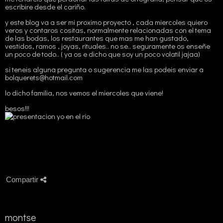
escribire desde el cariño.
y este blog va a ser mi proximo proyecto , cada miercoles quiero
veros y contaros cositas, normalmente relacionadas con el tema
de las bodas, los restaurantes que mas me han gustado,
vestidos, ramos , joyas, rituales.. no se.. seguramente os enseñe
un poco de todo.. ( ya os e dicho que soy un poco volatil jajaa)
si teneis alguna pregunta o sugerencia me las podeis enviar a
bolquerets@hotmail.com
lo dicho familia, nos vemos el miercoles que viene!
besos!!!
Compartir
montse